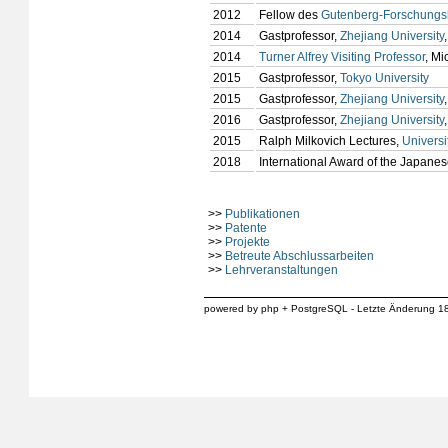
2012
Fellow des
Gutenberg-Forschungs
2014
Gastprofessor,
Zhejiang University
2014
Turner Alfrey Visiting Professor
, Mi
2015
Gastprofessor,
Tokyo University
2015
Gastprofessor,
Zhejiang University
2016
Gastprofessor,
Zhejiang University
2015
Ralph Milkovich Lectures,
Universi
2018
International Award of the Japane
>>
Publikationen
>>
Patente
>>
Projekte
>>
Betreute Abschlussarbeiten
>>
Lehrveranstaltungen
powered by php + PostgreSQL - Letzte Änderung 1