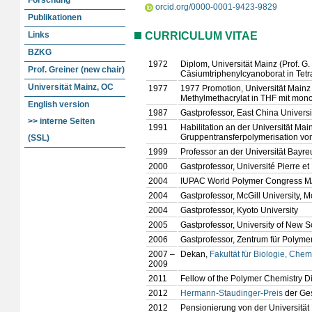
Forschung
orcid.org/0000-0001-9423-9829
Publikationen
Links
CURRICULUM VITAE
BZKG
1972
Diplom, Universität Mainz (Prof. G
Prof. Greiner (new chair)
Cäsiumtriphenylcyanoborat in Tetr
Universität Mainz, OC
1977
1977 Promotion, Universität Mainz 
Methylmethacrylat in THF mit mono
English version
1987
Gastprofessor, East China Univers
>> interne Seiten
1991
Habilitation an der Universität Ma
Gruppentransferpolymerisation v
(SSL)
1999
Professor an der Universität Bayre
2000
Gastprofessor, Université Pierre et
2004
IUPAC World Polymer Congress MA
2004
Gastprofessor, McGill University, M
2004
Gastprofessor, Kyoto University
2005
Gastprofessor, University of New 
2006
Gastprofessor, Zentrum für Polyme
2007 –
Dekan,
Fakultät für Biologie, Ch
2009
2011
Fellow of the Polymer Chemistry D
2012
Hermann-Staudinger-Preis
der Ges
2012
Pensionierung von der Universität