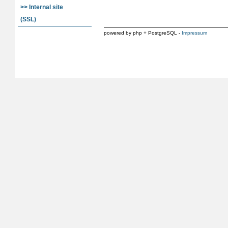
>> Internal site
(SSL)
powered by php + PostgreSQL -
Impressum