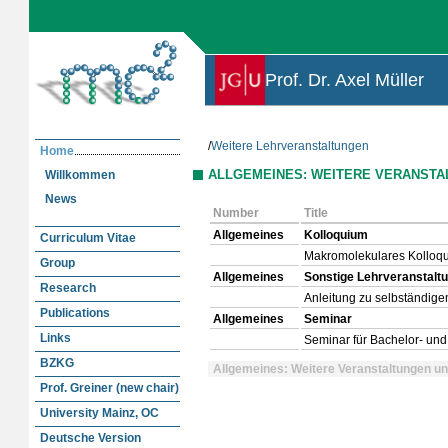
Prof. Dr. Axel Müller
/
Weitere Lehrveranstaltungen
Home
ALLGEMEINES: WEITERE VERANSTA
Willkommen
News
Number
Title
Allgemeines
Kolloquium
Curriculum Vitae
Makromolekulares Kolloq
Group
Allgemeines
Sonstige Lehrveranstalt
Research
Anleitung zu selbständige
Publications
Allgemeines
Seminar
Links
Seminar für Bachelor- un
BZKG
Allgemeines: Weitere Veranstaltungen u
Prof. Greiner (new chair)
University Mainz, OC
Deutsche Version