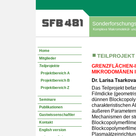
Sonderforschungs
Komplexe Makromolekül- und H
Home
TEILPROJEKT 
Mitglieder
GRENZFLÄCHEN-I
Teilprojekte
MIKRODOMÄNEN 
Projektbereich A
Dr. Larisa Tsarkov
Projektbereich B
Das Teilprojekt befa
Projektbereich Z
Filmdicke (geometri
dünnen Blockcopolym
Seminare
charakteristischen A
Publikationen
äußeren Parametern
Gastwissenschaftler
Mechanismen der st
Blockcopolymerfilmen
Kontakt
Blockcopolymerfilme 
English version
Plasmaätzeinrichtun