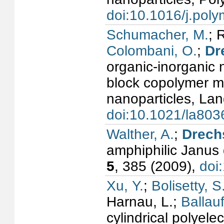
doi:10.1016/j.pol
Schumacher, M.
; 
Colombani, O.
;
Dr
organic-inorganic
block copolymer mi
nanoparticles, La
doi:10.1021/la80
Walther, A.
;
Drechs
amphiphilic Janus 
5
, 385 (2009),
doi
Xu, Y.
;
Bolisetty, S
Harnau, L.;
Ballauf
cylindrical polyel