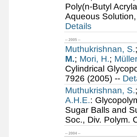
Poly(n-Butyl Acryla
Aqueous Solution,
Details
-- 2005 --
Muthukrishnan, S.
M.
;
Mori, H.
;
Müller
Cylindrical Glyco
7926 (2005) --
Det
Muthukrishnan, S.
A.H.E.
: Glycopoly
Sugar Balls and S
Soc., Div. Polym.
-- 2004 --