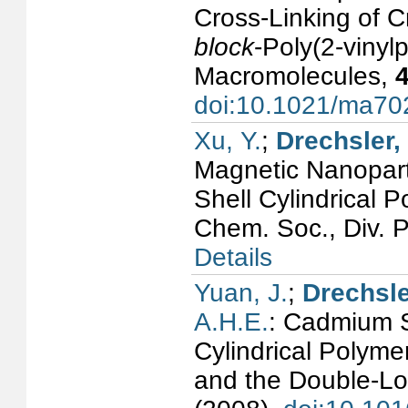
Cross-Linking of 
block
-Poly(2-vinyl
Macromolecules,
doi:10.1021/ma7
Xu, Y.
;
Drechsler,
Magnetic Nanoparti
Shell Cylindrical 
Chem. Soc., Div. 
Details
Yuan, J.
;
Drechsle
A.H.E.
: Cadmium S
Cylindrical Polyme
and the Double-Lo