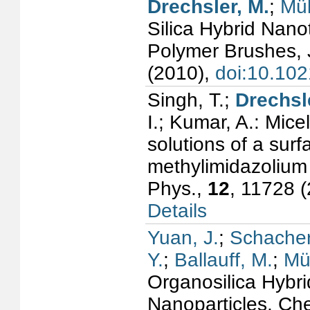
Drechsler, M.
;
Mül
Silica Hybrid Nano
Polymer Brushes, 
(2010),
doi:10.102
Singh, T.;
Drechsl
I.; Kumar, A.: Mice
solutions of a surfa
methylimidazolium
Phys.,
12
, 11728 
Details
Yuan, J.
;
Schacher
Y.
;
Ballauff, M.
;
Mül
Organosilica Hybr
Nanoparticles, Ch