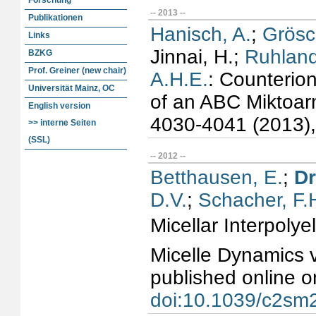
Forschung
-- 2013 --
Publikationen
Hanisch, A.
;
Grösc
Links
Jinnai, H.;
Ruhland
BZKG
Prof. Greiner (new chair)
A.H.E.
: Counterio
Universität Mainz, OC
of an ABC Miktoar
English version
4030-4041 (2013)
>> interne Seiten
(SSL)
-- 2012 --
Betthausen, E.
;
Dr
D.V.
;
Schacher, F.
Micellar Interpolye
Micelle Dynamics v
published online o
doi:10.1039/c2sm