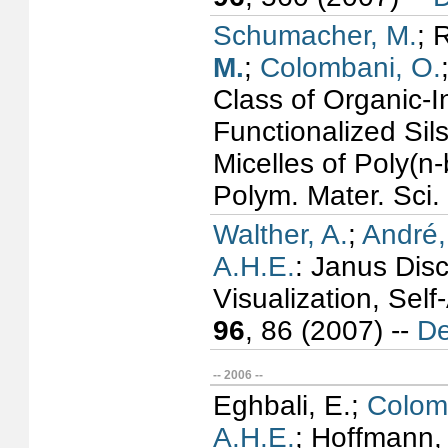
Schumacher, M.
; 
M.
;
Colombani, O.
Class of Organic-
Functionalized Si
Micelles of Poly(n-
Polym. Mater. Sci.
Walther, A.
;
André,
A.H.E.
: Janus Disc
Visualization, Sel
96
, 86 (2007) --
De
-- 2006 --
Eghbali, E.;
Colom
A.H.E.
; Hoffmann,