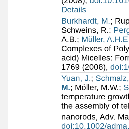
(2008),
doi:10.101
Details
Burkhardt, M.
; Ru
Schweins, R.;
Per
A.B.;
Müller, A.H.E
Complexes of Poly
acid) Micelles: Fo
1769 (2008),
doi:
Yuan, J.
;
Schmalz,
M.
; Möller, M.W.;
S
temperature growth
the assembly of te
nanorods, Adv. Ma
doi:10.1002/adma