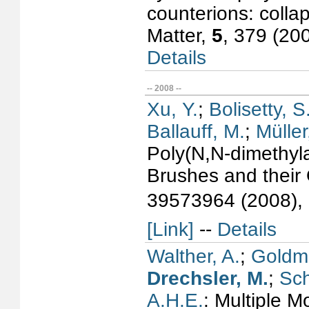
counterions: collap
Matter,
5
, 379 (20
Details
-- 2008 --
Xu, Y.
;
Bolisetty, S
Ballauff, M.
;
Müller
Poly(N,N-dimethyla
Brushes and their
39573964 (2008),
[Link]
--
Details
Walther, A.
;
Goldm
Drechsler, M.
;
Sch
A.H.E.
: Multiple 