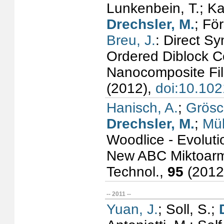
Lunkenbein, T.; Ka
Drechsler, M.
; Fö
Breu, J.
: Direct S
Ordered Diblock 
Nanocomposite Fil
(2012),
doi:10.102
Hanisch, A.
;
Grösc
Drechsler, M.
;
Mül
Woodlice - Evoluti
New ABC Miktoarm-
Technol.,
95
(2012
-- 2011 --
Yuan, J.
; Soll, S.;