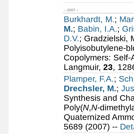
-- 2007 --
Burkhardt, M.
;
Mar
M.
;
Babin, I.A.
;
Gri
D.V.
; Gradzielski, 
Polyisobutylene-bl
Copolymers: Self-
Langmuir,
23
, 128
Plamper, F.A.
;
Sch
Drechsler, M.
;
Jus
Synthesis and Cha
Poly(
N
,
N
-dimethyl
Quaternized Ammo
5689 (2007) --
Det