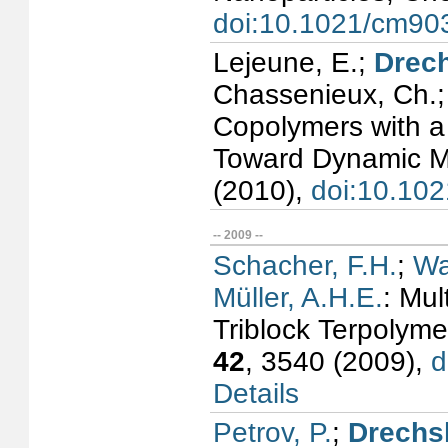
doi:10.1021/cm90
Lejeune, E.;
Drech
Chassenieux, Ch.
Copolymers with a
Toward Dynamic M
(2010),
doi:10.10
-- 2009 --
Schacher, F.H.
;
Wa
Müller, A.H.E.
: Mul
Triblock Terpolym
42
, 3540 (2009),
d
Details
Petrov, P.
;
Drechsl