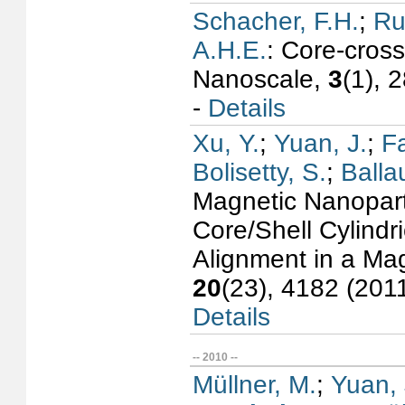
Schacher, F.H.
;
Ru
A.H.E.
: Core-cros
Nanoscale,
3
(1), 
-
Details
Xu, Y.
;
Yuan, J.
;
F
Bolisetty, S.
;
Balla
Magnetic Nanopart
Core/Shell Cylindr
Alignment in a Mag
20
(23), 4182 (201
Details
-- 2010 --
Müllner, M.
;
Yuan, 