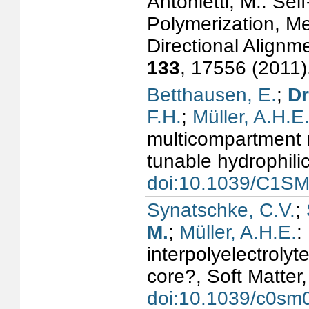
Antonietti, M.: Sel
Polymerization, M
Directional Alignm
133
, 17556 (2011
Betthausen, E.
;
Dr
F.H.
;
Müller, A.H.E
multicompartment m
tunable hydrophilic
doi:10.1039/C1S
Synatschke, C.V.
;
M.
;
Müller, A.H.E.
:
interpolyelectroly
core?, Soft Matter
doi:10.1039/c0sm