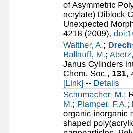
of Asymmetric Poly
acrylate) Diblock
Unexpected Morph
4218 (2009),
doi:
Walther, A.
;
Drechs
Ballauff, M.
;
Abetz,
Janus Cylinders in
Chem. Soc.,
131
,
[Link]
--
Details
Schumacher, M.
; 
M.
;
Plamper, F.A.
;
organic-inorganic 
shaped poly(acryli
nanoparticles, Po