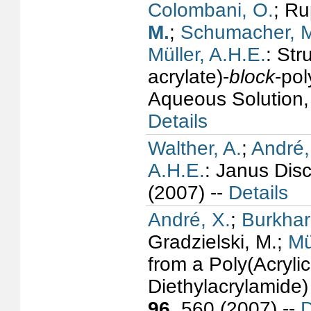
Colombani, O.
; Ru
M.
;
Schumacher, 
Müller, A.H.E.
: Str
acrylate)-
block
-pol
Aqueous Solution
Details
Walther, A.
;
André,
A.H.E.
: Janus Dis
(2007) --
Details
André, X.
;
Burkhar
Gradzielski, M.;
Mü
from a Poly(Acryli
Diethylacrylamide)
96
, 560 (2007) --
D