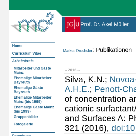
Prof. Dr. Axel Müller
Home
: Publikationen
Markus Drechsler
Curriculum Vitae
Arbeitskreis
Mitarbeiter und Gäste
-- 2016 --
Mainz
Silva, K.N.;
Novoa-
Ehemalige Mitarbeiter
Bayreuth
A.H.E.
;
Penott-Ch
Ehemalige Gäste
Bayreuth
of concentration a
Ehemalige Mitarbeiter
Mainz (bis 1999)
cationic surfactant
Ehemalige Gäste Mainz
(bis 1999)
and Surfaces A: P
Gruppenbilder
Fotogalerie
321 (2016),
doi:10